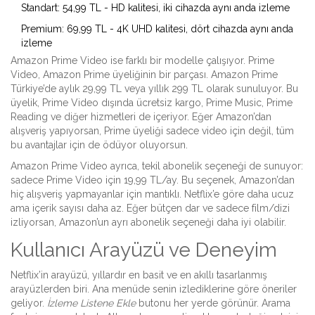
Standart: 54,99 TL - HD kalitesi, iki cihazda aynı anda izleme
Premium: 69,99 TL - 4K UHD kalitesi, dört cihazda aynı anda
izleme
Amazon Prime Video ise farklı bir modelle çalışıyor. Prime
Video, Amazon Prime üyeliğinin bir parçası. Amazon Prime
Türkiye’de aylık 29,99 TL veya yıllık 299 TL olarak sunuluyor. Bu
üyelik, Prime Video dışında ücretsiz kargo, Prime Music, Prime
Reading ve diğer hizmetleri de içeriyor. Eğer Amazon’dan
alışveriş yapıyorsan, Prime üyeliği sadece video için değil, tüm
bu avantajlar için de ödüyor oluyorsun.
Amazon Prime Video ayrıca, tekil abonelik seçeneği de sunuyor:
sadece Prime Video için 19,99 TL/ay. Bu seçenek, Amazon’dan
hiç alışveriş yapmayanlar için mantıklı. Netflix’e göre daha ucuz
ama içerik sayısı daha az. Eğer bütçen dar ve sadece film/dizi
izliyorsan, Amazon’un ayrı abonelik seçeneği daha iyi olabilir.
Kullanıcı Arayüzü ve Deneyim
Netflix’in arayüzü, yıllardır en basit ve en akıllı tasarlanmış
arayüzlerden biri. Ana menüde senin izlediklerine göre öneriler
geliyor.
İzleme Listene Ekle
butonu her yerde görünür. Arama