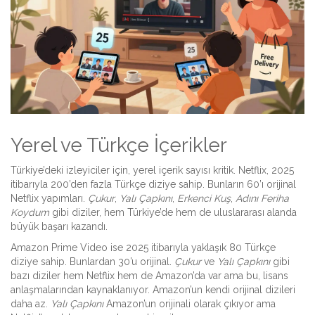
Yerel ve Türkçe İçerikler
Türkiye’deki izleyiciler için, yerel içerik sayısı kritik. Netflix, 2025
itibarıyla 200’den fazla Türkçe diziye sahip. Bunların 60’ı orijinal
Netflix yapımları.
Çukur
,
Yalı Çapkını
,
Erkenci Kuş
,
Adını Feriha
Koydum
gibi diziler, hem Türkiye’de hem de uluslararası alanda
büyük başarı kazandı.
Amazon Prime Video ise 2025 itibarıyla yaklaşık 80 Türkçe
diziye sahip. Bunlardan 30’u orijinal.
Çukur
ve
Yalı Çapkını
gibi
bazı diziler hem Netflix hem de Amazon’da var ama bu, lisans
anlaşmalarından kaynaklanıyor. Amazon’un kendi orijinal dizileri
daha az.
Yalı Çapkını
Amazon’un orijinali olarak çıkıyor ama