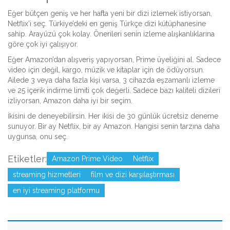
Eğer bütçen geniş ve her hafta yeni bir dizi izlemek istiyorsan,
Netflix’i seç. Türkiye’deki en geniş Türkçe dizi kütüphanesine
sahip. Arayüzü çok kolay. Önerileri senin izleme alışkanlıklarına
göre çok iyi çalışıyor.
Eğer Amazon’dan alışveriş yapıyorsan, Prime üyeliğini al. Sadece
video için değil, kargo, müzik ve kitaplar için de ödüyorsun.
Ailede 3 veya daha fazla kişi varsa, 3 cihazda eşzamanlı izleme
ve 25 içerik indirme limiti çok değerli. Sadece bazı kaliteli dizileri
izliyorsan, Amazon daha iyi bir seçim.
İkisini de deneyebilirsin. Her ikisi de 30 günlük ücretsiz deneme
sunuyor. Bir ay Netflix, bir ay Amazon. Hangisi senin tarzına daha
uygunsa, onu seç.
Etiketler:
Amazon Prime Video
Netflix
streaming hizmetleri
film ve dizi karşılaştırması
en iyi streaming platformu