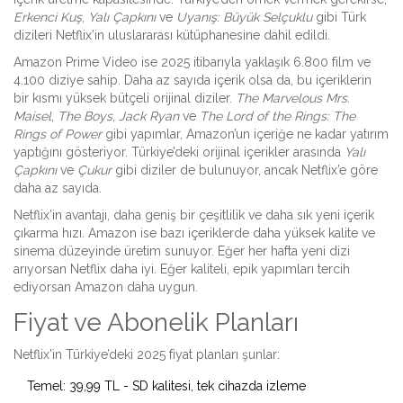
Erkenci Kuş
,
Yalı Çapkını
ve
Uyanış: Büyük Selçuklu
gibi Türk
dizileri Netflix’in uluslararası kütüphanesine dahil edildi.
Amazon Prime Video ise 2025 itibarıyla yaklaşık 6.800 film ve
4.100 diziye sahip. Daha az sayıda içerik olsa da, bu içeriklerin
bir kısmı yüksek bütçeli orijinal diziler.
The Marvelous Mrs.
Maisel
,
The Boys
,
Jack Ryan
ve
The Lord of the Rings: The
Rings of Power
gibi yapımlar, Amazon’un içeriğe ne kadar yatırım
yaptığını gösteriyor. Türkiye’deki orijinal içerikler arasında
Yalı
Çapkını
ve
Çukur
gibi diziler de bulunuyor, ancak Netflix’e göre
daha az sayıda.
Netflix’in avantajı, daha geniş bir çeşitlilik ve daha sık yeni içerik
çıkarma hızı. Amazon ise bazı içeriklerde daha yüksek kalite ve
sinema düzeyinde üretim sunuyor. Eğer her hafta yeni dizi
arıyorsan Netflix daha iyi. Eğer kaliteli, epik yapımları tercih
ediyorsan Amazon daha uygun.
Fiyat ve Abonelik Planları
Netflix’in Türkiye’deki 2025 fiyat planları şunlar:
Temel: 39,99 TL - SD kalitesi, tek cihazda izleme