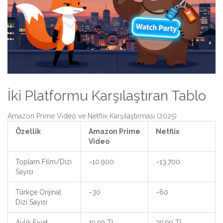
İki Platformu Karşılaştıran Tablo
Amazon Prime Video ve Netflix Karşılaştırması (2025)
Özellik
Amazon Prime
Netflix
Video
Toplam Film/Dizi
~10.900
~13.700
Sayısı
Türkçe Orijinal
~30
~60
Dizi Sayısı
Aylık Fiyat
19,99 TL
39,99 TL