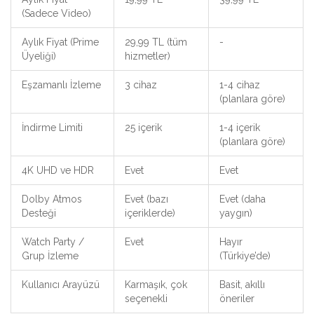
(Sadece Video)
Aylık Fiyat (Prime
29,99 TL (tüm
-
Üyeliği)
hizmetler)
Eşzamanlı İzleme
3 cihaz
1-4 cihaz
(planlara göre)
İndirme Limiti
25 içerik
1-4 içerik
(planlara göre)
4K UHD ve HDR
Evet
Evet
Dolby Atmos
Evet (bazı
Evet (daha
Desteği
içeriklerde)
yaygın)
Watch Party /
Evet
Hayır
Grup İzleme
(Türkiye’de)
Kullanıcı Arayüzü
Karmaşık, çok
Basit, akıllı
seçenekli
öneriler