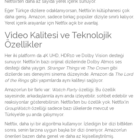
Netflix’ten daha az sayıda yerel içerik sunuyor.
Eğer Türkçe dizilere odaklanıyorsan, Netflix’in kütüphanesi çok
daha geniş. Amazon, sadece birkaç popüler diziyle sınırlı kalıyor.
Yerel içerik arayanlar için Netflix açık bir avantaj.
Video Kalitesi ve Teknolojik
Özellikler
Her iki platform da 4K UHD, HDR10 ve Dolby Vision desteği
sunuyor. Netflix’in bazı orijinal dizilerinde Dolby Atmos ses
desteği daha yaygın.
Stranger Things
ve
The Crown
gibi
dizilerde ses deneyimi sinema düzeyinde. Amazon da
The Lord
of the Rings
gibi yapımlarda aynı kaliteyi sağlıyor.
Amazon’un bir farkı var:
Watch Party
özelliği. Bu özellik
sayesinde, arkadaşlarınla aynı anda izleyebilir, sohbet edebilir ve
reaksiyonlar gösterebilirsin. Netflix’ten bu özellik yok. Netflix’in
GroupWatch
özelliği sadece bazı ülkelerde mevcut ve
Türkiye’de şu anda çalışmıyor.
Netflix, daha iyi bir algoritma kullanıyor. İzlediğin bir dizi bittikten
sonra, senin tarzına uygun başka bir dizi öneriyor. Amazon’un
önerileri bazen daha genel ve daha az kişiselleştirilmiş.