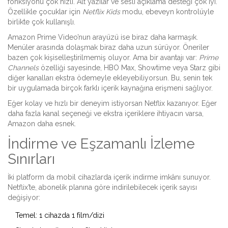
fonksiyonu çok hızlı. Alt yazılar ve sesli açıklama desteği çok iyi.
Özellikle çocuklar için
Netflix Kids
modu, ebeveyn kontrolüyle
birlikte çok kullanışlı.
Amazon Prime Video’nun arayüzü ise biraz daha karmaşık.
Menüler arasında dolaşmak biraz daha uzun sürüyor. Öneriler
bazen çok kişiselleştirilmemiş oluyor. Ama bir avantajı var:
Prime
Channels
özelliği sayesinde, HBO Max, Showtime veya Starz gibi
diğer kanalları ekstra ödemeyle ekleyebiliyorsun. Bu, senin tek
bir uygulamada birçok farklı içerik kaynağına erişmeni sağlıyor.
Eğer kolay ve hızlı bir deneyim istiyorsan Netflix kazanıyor. Eğer
daha fazla kanal seçeneği ve ekstra içeriklere ihtiyacın varsa,
Amazon daha esnek.
İndirme ve Eşzamanlı İzleme
Sınırları
İki platform da mobil cihazlarda içerik indirme imkânı sunuyor.
Netflix’te, abonelik planına göre indirilebilecek içerik sayısı
değişiyor:
Temel: 1 cihazda 1 film/dizi