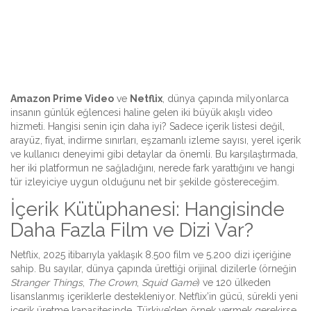
Amazon Prime Video
ve
Netflix
, dünya çapında milyonlarca
insanın günlük eğlencesi haline gelen iki büyük akışlı video
hizmeti. Hangisi senin için daha iyi? Sadece içerik listesi değil,
arayüz, fiyat, indirme sınırları, eşzamanlı izleme sayısı, yerel içerik
ve kullanıcı deneyimi gibi detaylar da önemli. Bu karşılaştırmada,
her iki platformun ne sağladığını, nerede fark yarattığını ve hangi
tür izleyiciye uygun olduğunu net bir şekilde göstereceğim.
İçerik Kütüphanesi: Hangisinde
Daha Fazla Film ve Dizi Var?
Netflix, 2025 itibarıyla yaklaşık 8.500 film ve 5.200 dizi içeriğine
sahip. Bu sayılar, dünya çapında ürettiği orijinal dizilerle (örneğin
Stranger Things
,
The Crown
,
Squid Game
) ve 120 ülkeden
lisanslanmış içeriklerle destekleniyor. Netflix’in gücü, sürekli yeni
içerik üretme kapasitesinde. Türkiye’den örnek vermek gerekirse,