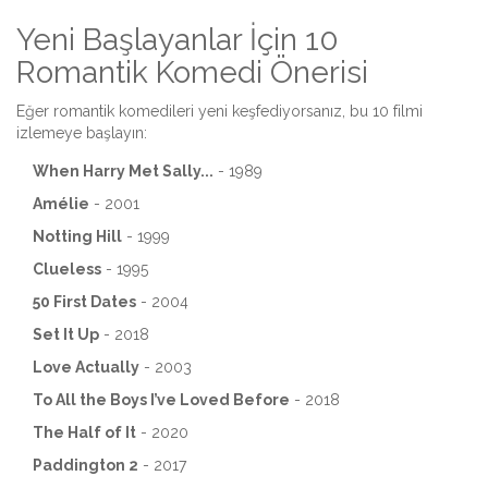
Yeni Başlayanlar İçin 10
Romantik Komedi Önerisi
Eğer romantik komedileri yeni keşfediyorsanız, bu 10 filmi
izlemeye başlayın:
When Harry Met Sally...
- 1989
Amélie
- 2001
Notting Hill
- 1999
Clueless
- 1995
50 First Dates
- 2004
Set It Up
- 2018
Love Actually
- 2003
To All the Boys I’ve Loved Before
- 2018
The Half of It
- 2020
Paddington 2
- 2017