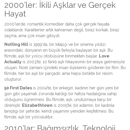
2000’ler: İkili Aşklar ve Gerçek
Hayat
2000’lerde, romantik komediler daha çok gerçek hayata
odaklandı. Karakterler artık kahraman değil, biraz korkak, biraz
saçma, ama çok insan gibiydi.
Notting Hill
is
1999’da, bir kitapçı ve bir sinema yıldızı
arasındaki, dünyanın en büyük farkıyla başlayan bir aşk
. Bu
filmde, aşk bir yolcu otobüsüne binmekten başlar.
Love
Actually
is
2003’te, 10 farklı aşk hikayesinin bir araya gelmesiyle
oluşan, Noel zamanı içindeki insan ilişkilerini gösteren bir film
. Bu
filmde, her bir aşk bir parçadır, ama hepsi birlikte bir resim
oluşturur.
50 First Dates
is
2004’te, bir erkeğin, kadının her gün yeni bir
gün gibi yaşamak zorunda kaldığı bir hafıza hastalığına sahip
olduğunu öğrenmesi
. Bu filmde, aşk, unutulmaya karşı bir
direniştir.
Elizabethtown
is
2005’te, bir adamın, bir kadınla
tanıştığı bir şehirde, kendi yaşamını yeniden keşfetmesi
. Bu
filmde, aşk bir yolculuktur.
2010’lar: Bağımsızlık, Teknoloji