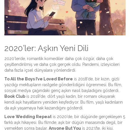
2020’ler: Aşkın Yeni Dili
2020’lerde, romantik komediler daha çok özgür, daha çok
çeşitlendirilmiş ve daha çok gerçek oldu. Pandemi, izleyicileri
daha fazla içsel dünyalara yönlendirdi.
To All the Boys I’ve Loved Before
is
2018’de, bir kızın, gizli
yazdığı mektupların rastgele gönderildiğini öğrenmesi
. Bu film,
sosyal medya çağındaki genç aşkın nasıl başladığını gösterdi.
Book Club
is
2018’de, dört yaşlı kadın, bir romanı okuyarak
kendi aşk hayatlarını yeniden keşfediyor
. Bu film, yaşlı kadınların
da aşk yaşamaya hak kazandığını gösterdi.
Love Wedding Repeat
is
2020’de, bir düğünde gerçekleşen 5
farklı aşk hikayesi
. Bu filmde, aşk bir düğün masasında değil, bir
yemekten sonra başlar.
Anyone But You
is
2023’te, iki kişi,