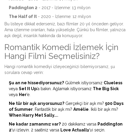
Paddington 2
- 2017 - İzlenme: 13 milyon
The Half of It
- 2020 - İzlenme: 12 milyon
Bu listeye dikkat ederseniz, bazı filmler 20 yıl önceden geliyor.
Ama izlenme oranları, hala yükselişte. Çünkü bu filmler, yalnızca
aşk değil, insanlık hakkında da konuşuyor.
Romantik Komedi İzlemek İçin
Hangi Filmi Seçmelisiniz?
Hangi romantik komediyi izleyeceğinizi bilemiyorsanız, şu
sorulara cevap verin:
Şu an ne hissediyorsunuz?
Gülmek istiyorsanız
Clueless
veya
Set It Up
’a bakın. Ağlamak istiyorsanız
The Big Sick
veya
Her
’e.
Ne tür bir aşk arıyorsunuz?
Gerçekçi bir aşk mı?
500 Days
of Summer
. Fantastik bir aşk mı?
Amélie
. İkili bir aşk mı?
When Harry Met Sally...
.
Ne kadar zamanınız var?
20 dakikanız varsa
Paddington
2
’yi izleyin. 2 saatiniz varsa
Love Actually
’yi seçin.