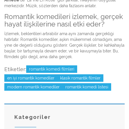
Amélie
’de "La Vie En Rose" gibi şarkılar, hikayenin duygusal
merkezidir. Müzik, sözlerden daha fazlasını anlatır.
Romantik komedileri izlemek, gerçek
hayat ilişkilerine nasıl etki eder?
İzlemek, beklentileri artırabilir ama aynı zamanda gerçekliği
hatırlatır. Romantik komediler, aşkın mükemmel olmadığını, ama
yine de değerli olduğunu gösterir. Gerçek ilişkiler, bir kahkahayla
başlar, bir tartışmayla devam eder, ve bir kavuşmayla biter. Bu,
filmdeki gibi değil, ama daha gerçek.
Etiketler:
romantik komedi filmleri
en iyi romantik komediler
klasik romantik filmler
modern romantik komediler
romantik komedi listesi
Kategoriler