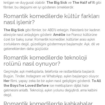
kırılgan ve duygusal olabilir.
The Big Sick
ve
The Half of It
gibi
filmler, bu değişimi en iyi gösteren örneklerdir.
Romantik komedilerde kültür farkları
nasıl işlenir?
The Big Sick
gibi filmler, bir ABD’li erkeğin, Pakistanlı bir kadının
ailesiyle nasıl anlaştığını gösterir.
Amélie
ise Fransız kültürüne
özel bir bakış sunar. Romantik komediler, kültürler arası aşkın
zorluklarını değil, güzelliğini göstermeye başlamıştır. Aşk, dil ve
geleneklerden daha güçlüdür.
Romantik komedilerde teknoloji
rolünü nasıl oynuyor?
Geçmişte, aşk mektuplarla, telefonla ve rastlantılarla başlardı.
Bugün, Tinder, Instagram ve WhatsApp, aşkın başlangıcı oluyor.
Her
filmi, yapay zeka ile bir aşkın nasıl geliştiğini gösterdi.
To All
the Boys I’ve Loved Before
ise mektupların dijital hale
gelmesini anlattı. Teknoloji, aşkın yolunu değiştirdi, ama kalbini
değil.
Romantik komedilerde kahkahalar