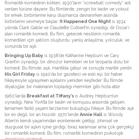
Romantik komedinin kökleri, 1930’ların “screwball comedy” adı
verilen türüne dayanır. Bu filmlerde, zengin bir kadın ve yoksul
bir erkek, birbirlerine karşı düşmanca davranırken aslında
birbirlerini sevmeye başlar.
It Happened One Night
is
1934
yılında Clark Gable ve Claudette Colbert’in oynadığı, ilk Oscar’ı
alan romantik komedi
. Bu film, gelecek nesillerin romantik
komedileri için şablon oluşturdu: yanlış anlaşılma, yolculuk, ve
sonunda bir aşk.
Bringing Up Baby
is
1938’de Katharine Hepburn ve Cary
Grant’in oynadığı, bir dinozor kemikleri ve bir leoparla dolu bir
komedi
. Bu filmde, aşk, mantıkla çatışır ve sonuçta mantık yenilir.
His Girl Friday
is
1940’da bir gazeteci ve eski eşi, bir haber
hikayesiyle uğraşırken aşklarını yeniden keşfeder
. Bu filmde
diyaloğlar, bir makinanın topladığı mermiler gibi hızla atılır.
1960’larda
Breakfast at Tiffany’s
is
Audrey Hepburn’un
oynadığı, New York’ta bir kadın ve komşusu arasında gelişen,
tamamen farklı yaşam tarzlarının buluştuğu hikaye
. Bu filmde, aşk
bir ev değil, bir an hissidir.
1970’lerde
Annie Hall
is
Woody
Allen’ın kendi yaşamından esinlenerek çektiği, zihinsel ve
duygusal bir aşkın içine girdiği, biraz karamsar ama çok gerçekçi
bir romantik komedi
. Bu film, romantik komedinin psikolojik