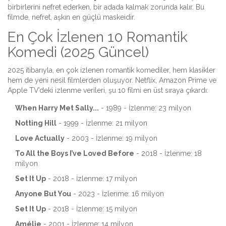
birbirlerini nefret ederken, bir adada kalmak zorunda kalır
. Bu
filmde, nefret, aşkın en güçlü maskeidir.
En Çok İzlenen 10 Romantik
Komedi (2025 Güncel)
2025 itibarıyla, en çok izlenen romantik komediler, hem klasikler
hem de yeni nesil filmlerden oluşuyor. Netflix, Amazon Prime ve
Apple TV’deki izlenme verileri, şu 10 filmi en üst sıraya çıkardı:
When Harry Met Sally...
- 1989 - İzlenme: 23 milyon
Notting Hill
- 1999 - İzlenme: 21 milyon
Love Actually
- 2003 - İzlenme: 19 milyon
To All the Boys I’ve Loved Before
- 2018 - İzlenme: 18
milyon
Set It Up
- 2018 - İzlenme: 17 milyon
Anyone But You
- 2023 - İzlenme: 16 milyon
Set It Up
- 2018 - İzlenme: 15 milyon
Amélie
- 2001 - İzlenme: 14 milyon