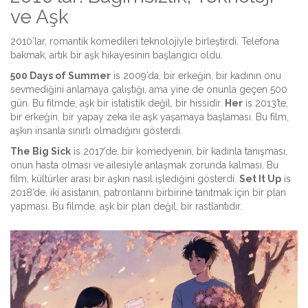
ve Aşk
2010’lar, romantik komedileri teknolojiyle birleştirdi. Telefona
bakmak, artık bir aşk hikayesinin başlangıcı oldu.
500 Days of Summer
is
2009’da, bir erkeğin, bir kadının onu
sevmediğini anlamaya çalıştığı, ama yine de onunla geçen 500
gün
. Bu filmde, aşk bir istatistik değil, bir hissidir.
Her
is
2013’te,
bir erkeğin, bir yapay zeka ile aşk yaşamaya başlaması
. Bu film,
aşkın insanla sınırlı olmadığını gösterdi.
The Big Sick
is
2017’de, bir komedyenin, bir kadınla tanışması,
onun hasta olması ve ailesiyle anlaşmak zorunda kalması
. Bu
film, kültürler arası bir aşkın nasıl işlediğini gösterdi.
Set It Up
is
2018’de, iki asistanın, patronlarını birbirine tanıtmak için bir plan
yapması
. Bu filmde, aşk bir plan değil, bir rastlantıdır.