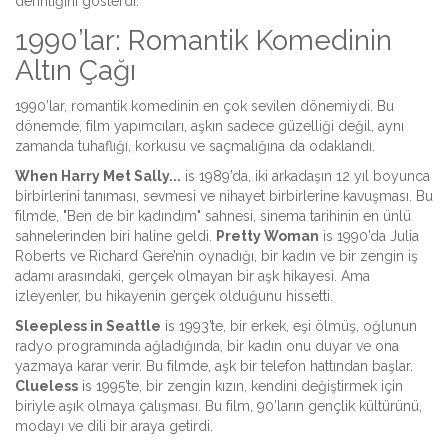
derinliğini gösterdi.
1990’lar: Romantik Komedinin
Altın Çağı
1990’lar, romantik komedinin en çok sevilen dönemiydi. Bu
dönemde, film yapımcıları, aşkın sadece güzelliği değil, aynı
zamanda tuhaflığı, korkusu ve saçmalığına da odaklandı.
When Harry Met Sally...
is
1989’da, iki arkadaşın 12 yıl boyunca
birbirlerini tanıması, sevmesi ve nihayet birbirlerine kavuşması
. Bu
filmde, "Ben de bir kadındım" sahnesi, sinema tarihinin en ünlü
sahnelerinden biri haline geldi.
Pretty Woman
is
1990’da Julia
Roberts ve Richard Gere’nin oynadığı, bir kadın ve bir zengin iş
adamı arasındaki, gerçek olmayan bir aşk hikayesi
. Ama
izleyenler, bu hikayenin gerçek olduğunu hissetti.
Sleepless in Seattle
is
1993’te, bir erkek, eşi ölmüş, oğlunun
radyo programında ağladığında, bir kadın onu duyar ve ona
yazmaya karar verir
. Bu filmde, aşk bir telefon hattından başlar.
Clueless
is
1995’te, bir zengin kızın, kendini değiştirmek için
biriyle aşık olmaya çalışması
. Bu film, 90’ların gençlik kültürünü,
modayı ve dili bir araya getirdi.