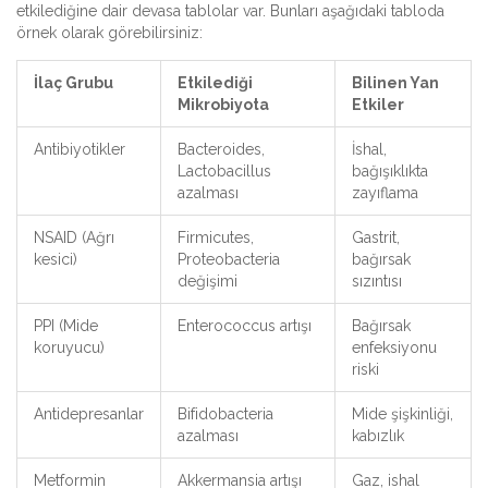
etkilediğine dair devasa tablolar var. Bunları aşağıdaki tabloda
örnek olarak görebilirsiniz:
İlaç Grubu
Etkilediği
Bilinen Yan
Mikrobiyota
Etkiler
Antibiyotikler
Bacteroides,
İshal,
Lactobacillus
bağışıklıkta
azalması
zayıflama
NSAID (Ağrı
Firmicutes,
Gastrit,
kesici)
Proteobacteria
bağırsak
değişimi
sızıntısı
PPI (Mide
Enterococcus artışı
Bağırsak
koruyucu)
enfeksiyonu
riski
Antidepresanlar
Bifidobacteria
Mide şişkinliği,
azalması
kabızlık
Metformin
Akkermansia artışı
Gaz, ishal