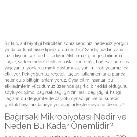
Bir kutu antibiyotiği bitirdikten sonra kendinizi nedensiz yorgun
ya da bir tuhaf hissettiğiniz oldu mu hiç? Sandığınızdan daha
fazla kişi bu şekilde hissediyor. Akıl almaz gibi gelebilir ama
ilaçlar, sadece hedef aldıkları hastalıkları değil, bağırsaklarımızda
yaşayan trilyonlarca minik dostumuzu, yani mikrobiyotamızı da
etkiliyor. Pek çoğumuz reçeteli ilaçları kullanırken arka planda
neler olup bittiğini anlamıyoruz. Oysa bilim insanları bu
etkileşimlerin vücudumuz üzerinde şaşırtıcı bir etkisi olduğunu
söylüyor. Şimdi bağırsak sağlığınızın nasıl değiştiğini, hangi
ilaçların bu değişimlerde başrolü oynadığını ve bu sürecin
günlük hayatınızda neye yol açtığını keşfetmeye ne dersiniz?
Bağırsak Mikrobiyotası Nedir ve
Neden Bu Kadar Önemlidir?
Vücudumuzda yaşayan mikroorganizmaların neredeyse %95’i