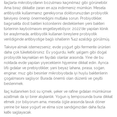
İlaçlarla mikrobiyotanın bozulması kaçınılmaz gibi görünebilir.
Ama biraz dikkatle zararı en aza indirmeniz mümkün. Mesela
antibiyotik kullanmanız gerekiyorsa doktorunuzdan probiyotik
takviyesi önerip önermediğini mutlaka sorun. Probiyotikler,
bağırsakta dost bakteri kolonilerini desteklerken yeni bakteri
türlerinin kaybolmasını engelleyebiliyor. 2022’de yapılan klinik
bir araştırmada, antibiyotik kullanan bireylere probiyotik
verildiğinde antibiyotiğe bağlı ishallerin %42 azaldığı görülmüş.
Takviye almak istemezseniz, evde yoğurt gibi fermente ürünleri
daha çok tüketebilirsiniz. Ev yoğurdu, kefir, şalgam gibi doğal
probiyotik kaynakları en faydalı olanlar arasında. Yine de bu
noktada evde yapılan yiyeceklerin hijyenine dikkat edin. Ayrıca
lifli gıdalar ve prebiyotikler, yani beyaz lahana, pırasa, soğan,
enginar, muz gibi besinler mikrobiyotada iyi huylu bakterilerin
çoğalmasını sağlıyor. Burada önemli olan düzenli ve çeşitli
beslenmek.
İlaç kullanırken bol su içmek, şeker ve rafine gıdaları mümkünse
azaltmak da iyi birer alışkanlık. Yoğun iş temposunda buna dikkat
etmek zor biliyorum ama, mesela öğle arasında tavuk döner
yerine bir kase yoğurt ve elma size sandığınızdan daha fazla
katkı sağlayacak.