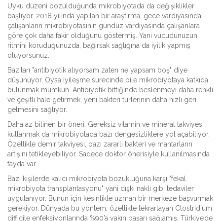
Uyku düzeni bozulduğunda mikrobiyotada da değişiklikler
başlıyor. 2018 yılında yapılan bir araştırma, gece vardiyasında
çalışanların mikrobiyotasının gündüz vardiyasında çalışanlara
göre çok daha fakir olduğunu göstermiş. Yani vücudunuzun
ritmini koruduğunuzda, bağırsak sağlığına da iyilik yapmış
oluyorsunuz.
Bazıları "antibiyotik alıyorsam zaten ne yapsam boş" diye
düşünüyor. Oysa iyileşme sürecinde bile mikrobiyotaya katkıda
bulunmak mümkün. Antibiyotik bittiğinde beslenmeyi daha renkli
ve çeşitli hale getirmek, yeni bakteri türlerinin daha hızlı geri
gelmesini sağlıyor.
Daha az bilinen bir öneri: Gereksiz vitamin ve mineral takviyesi
kullanmak da mikrobiyotada bazı dengesizliklere yol açabiliyor.
Özellikle demir takviyesi, bazı zararlı bakteri ve mantarların
artışını tetikleyebiliyor. Sadece doktor önerisiyle kullanılmasında
fayda var.
Bazı kişilerde kalıcı mikrobiyota bozukluğuna karşı "fekal
mikrobiyota transplantasyonu" yani dışkı nakli gibi tedaviler
uygulanıyor. Bunun için kesinlikle uzman bir merkeze başvurmak
gerekiyor. Dünyada bu yöntem, özellikle tekrarlayan Clostridium
difficile enfeksiyonlarında %90’a yakın başarı sağlamış. Türkiye’de