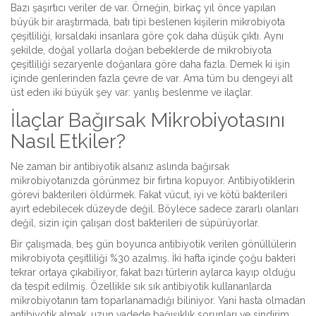
Bazı şaşırtıcı veriler de var. Örneğin, birkaç yıl önce yapılan
büyük bir araştırmada, batı tipi beslenen kişilerin mikrobiyota
çeşitliliği, kırsaldaki insanlara göre çok daha düşük çıktı. Aynı
şekilde, doğal yollarla doğan bebeklerde de mikrobiyota
çeşitliliği sezaryenle doğanlara göre daha fazla. Demek ki işin
içinde genlerinden fazla çevre de var. Ama tüm bu dengeyi alt
üst eden iki büyük şey var: yanlış beslenme ve ilaçlar.
İlaçlar Bağırsak Mikrobiyotasını
Nasıl Etkiler?
Ne zaman bir antibiyotik alsanız aslında bağırsak
mikrobiyotanızda görünmez bir fırtına kopuyor. Antibiyotiklerin
görevi bakterileri öldürmek. Fakat vücut, iyi ve kötü bakterileri
ayırt edebilecek düzeyde değil. Böylece sadece zararlı olanları
değil, sizin için çalışan dost bakterileri de süpürüyorlar.
Bir çalışmada, beş gün boyunca antibiyotik verilen gönüllülerin
mikrobiyota çeşitliliği %30 azalmış. İki hafta içinde çoğu bakteri
tekrar ortaya çıkabiliyor, fakat bazı türlerin aylarca kayıp olduğu
da tespit edilmiş. Özellikle sık sık antibiyotik kullananlarda
mikrobiyotanın tam toparlanamadığı biliniyor. Yani hasta olmadan
antibiyotik almak, uzun vadede bağışıklık sorunları ve sindirim