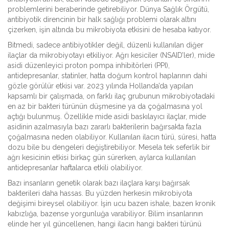
problemlerini beraberinde getirebiliyor. Dünya Sağlık Örgütü,
antibiyotik direncinin bir halk sağlığı problemi olarak altını
çizerken, işin altında bu mikrobiyota etkisini de hesaba katıyor.
Bitmedi, sadece antibiyotikler değil, düzenli kullanılan diğer
ilaçlar da mikrobiyotayı etkiliyor. Ağrı kesiciler (NSAID’ler), mide
asidi düzenleyici proton pompa inhibitörleri (PPI),
antidepresanlar, statinler, hatta doğum kontrol haplarının dahi
gözle görülür etkisi var. 2023 yılında Hollanda’da yapılan
kapsamlı bir çalışmada, on farklı ilaç grubunun mikrobiyotadaki
en az bir bakteri türünün düşmesine ya da çoğalmasına yol
açtığı bulunmuş. Özellikle mide asidi baskılayıcı ilaçlar, mide
asidinin azalmasıyla bazı zararlı bakterilerin bağırsakta fazla
çoğalmasına neden olabiliyor. Kullanılan ilacın türü, süresi, hatta
dozu bile bu dengeleri değiştirebiliyor. Mesela tek seferlik bir
ağrı kesicinin etkisi birkaç gün sürerken, aylarca kullanılan
antidepresanlar haftalarca etkili olabiliyor.
Bazı insanların genetik olarak bazı ilaçlara karşı bağırsak
bakterileri daha hassas. Bu yüzden herkesin mikrobiyota
değişimi bireysel olabiliyor. İşin ucu bazen ishale, bazen kronik
kabızlığa, bazense yorgunluğa varabiliyor. Bilim insanlarının
elinde her yıl güncellenen, hangi ilacın hangi bakteri türünü