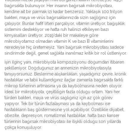
bağırsakta bulunuyor. Her insanın bağırsak mikrobiyotası,
kendine ait bir parmak izi kadar benzersiz. Yaklaşık 100 trilyon
bakteri, maya ve virüs bağırsaklarınızda sizin sağlığınız için
çalışıyor. Bunlar hafif lifleri parçalıyor, vitamin üretiyor, bağışıklık
sistemini destekliyor ve hatta ruh halinizi etkileyen bazı
kimyasalları üretiyor. 2019’daki bir makaleye göre
mikrobiyotamız olmadan vitamin K ve bazı B vitaminlerini
neredeyse hiç üretemeyiz. Yani bağırsak mikrobiyotası sadece
sindirimde değil, genel sağlıkta inanılmaz kritik bir rol üstleniyor.
İşin ilginç yanı, mikrobiyota kompozisyonu doğumdan itibaren
şekilleniyor. Doğduğunuz an annenizin mikrobiyotasıyla
tanışıyorsunuz. Beslenme alışkanlıkları, yaşadığınız çevre, kronik
hastalıklar ve tabii kullandığınız ilaçlar zamanla bağırsakta farklı
mikrop türlerinin artmasına ya da kaybolmasına neden oluyor.
İdeal bir mikrobiyota, çeşitliliğin fazla olduğu ortam. Yani her
türden bakteri, maya ve virüs sağlığınız için az çok görev
yapıyor. Tek bir türün fazlalaşması ya da kaybolması ise
hastalıkların baş göstermesine yol açabiliyor. Özellikle diyabet,
obezite, depresyon, romatizmal hastalıklar, hatta bazı kanser
türlerinin bağırsak mikrobiyotası ile ilişkili olduğu son yıllarda
çokça konuşuluyor.