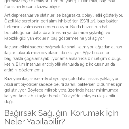
gereksiz reçete ediliyor. Tüm bu yanlış kullanımlar, bağırsak
florasının kökünü kazıyabiliyor.
Antidepresanlar ve statinler ise bağırsakta dolaylı etki gösteriyor.
Özellikle serotonin geri alım inhibitörleri (SSRI’lar), bazı bakteri
türlerinin azalmasına neden oluyor. Bu da bazen ruh hali
bozukluğunun daha da artmasına ya da mide şişkinliği ve
kabızlık gibi yan etkilerin baş göstermesine yol açıyor.
İlaçların etkisi sadece bağırsak ile sınırlı kalmıyor; ağızdan alınan
ilaçlar tükürük mikrobiyotasını da etkiliyor. Ağız bakterileri
bağırsakta çoğalamayabiliyor ama aralarında bir iletişim olduğu
kesin. Bilim insanları antibiyotik alanlarda ağız kokusunun da
arttığını gözlemlemiş.
Bazı yeni ilaçlar ise mikrobiyotaya çok daha hassas yaklaşıyor.
Akıllı antibiyotikler sadece belirli zararlı bakterileri öldürmek için
geliştiriliyor. Böylece mikrobiyota üzerinde hasar minimumda
kalıyor. Ancak bu ilaçlar henüz Türkiye’de kolayca ulaşılabilir
değil.
Bağırsak Sağlığını Korumak İçin
Neler Yapılabilir?