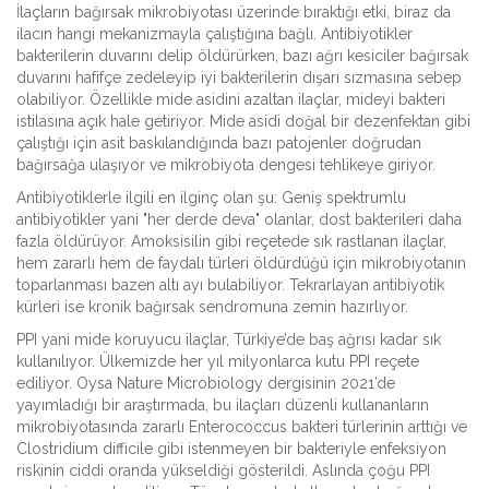
İlaçların bağırsak mikrobiyotası üzerinde bıraktığı etki, biraz da
ilacın hangi mekanizmayla çalıştığına bağlı. Antibiyotikler
bakterilerin duvarını delip öldürürken, bazı ağrı kesiciler bağırsak
duvarını hafifçe zedeleyip iyi bakterilerin dışarı sızmasına sebep
olabiliyor. Özellikle mide asidini azaltan ilaçlar, mideyi bakteri
istilasına açık hale getiriyor. Mide asidi doğal bir dezenfektan gibi
çalıştığı için asit baskılandığında bazı patojenler doğrudan
bağırsağa ulaşıyor ve mikrobiyota dengesi tehlikeye giriyor.
Antibiyotiklerle ilgili en ilginç olan şu: Geniş spektrumlu
antibiyotikler yani "her derde deva" olanlar, dost bakterileri daha
fazla öldürüyor. Amoksisilin gibi reçetede sık rastlanan ilaçlar,
hem zararlı hem de faydalı türleri öldürdüğü için mikrobiyotanın
toparlanması bazen altı ayı bulabiliyor. Tekrarlayan antibiyotik
kürleri ise kronik bağırsak sendromuna zemin hazırlıyor.
PPI yani mide koruyucu ilaçlar, Türkiye’de baş ağrısı kadar sık
kullanılıyor. Ülkemizde her yıl milyonlarca kutu PPI reçete
ediliyor. Oysa Nature Microbiology dergisinin 2021’de
yayımladığı bir araştırmada, bu ilaçları düzenli kullananların
mikrobiyotasında zararlı Enterococcus bakteri türlerinin arttığı ve
Clostridium difficile gibi istenmeyen bir bakteriyle enfeksiyon
riskinin ciddi oranda yükseldiği gösterildi. Aslında çoğu PPI